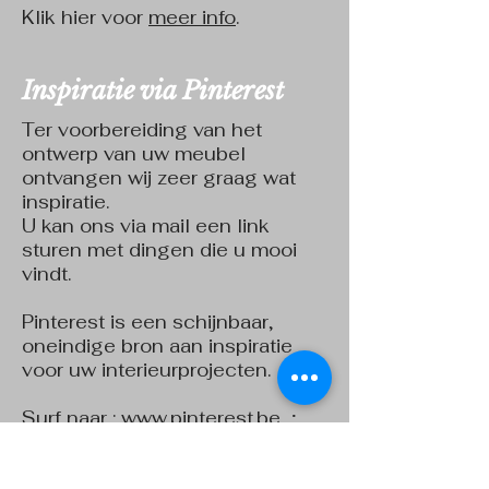
Klik
hier
voor
meer info
.
Inspiratie via Pinterest
Ter voorbereiding van het
ontwerp van uw meubel
ontvangen wij zeer graag wat
inspiratie.
U kan ons via mail een link
sturen met dingen die u mooi
vindt.
Pinterest is een schijnbaar,
oneindige bron aan inspiratie
voor uw interieurprojecten.
Surf naar :
www.pinterest.be
;
ga naar jouw of maak een
eigen account aan.